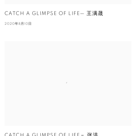
CATCH A GLIMPSE OF LIFE— 王满晟
2020年8月10日
CATCH A GLIMPSE OF LIFE－ 张洪