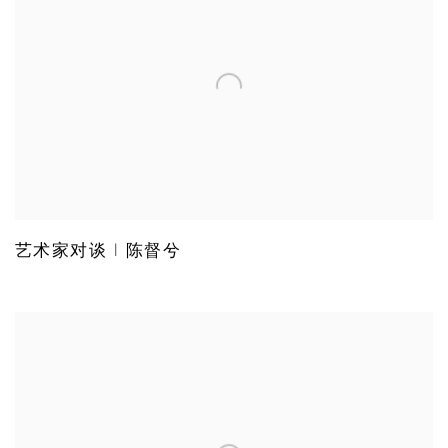
艺术家对谈 | 陈督兮