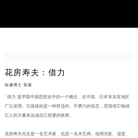
花房寿夫：借力
徐谦博士 策展
花房寿夫：借力
徐谦博士 策展
“借力”是早期中国思想史中的一个概念，在中国、日本等东亚地区
广泛使用。它描述的是一种舒适的、不费力的状态，意指借它物或
它人的力量来达成自己想要的效果。
花房寿夫先生是一名艺术家，也是一名木艺师。他用光影、湿度、