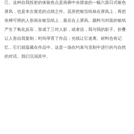
己。这种自我投射的体验焦点是画廊中央摆放的一幅六面日式银色
屏风，也是本次展览的点睛之作。花房把银箔纸裱在屏风上，再把
依稀可辨的人形画在银箔纸上，最后合上屏风。颜料与对面的银纸
产生了氧化反应，形成了三对人影，或者说，我与我的影子。折叠
让人形自我复制；时间孕育了作品；光线让它迷离。材料也有记
忆，它们就蕴藏在作品中。这是一场在约束与克制中进行的与自然
的对话。我们沉溺其中。