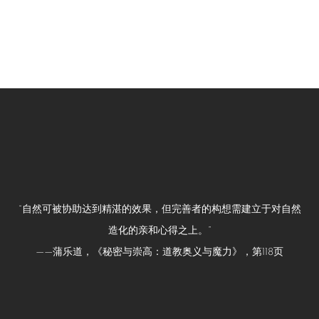
 image opens in a popup).
(Larger version of this image opens in a popup).
(L
“自然可被协助达到精湛的效果，但完善者的构想需建立于对自然
造化的亲和心得之上。”
——蒲乐道，《秘密与崇高：道教奥义与魔力》，第118页