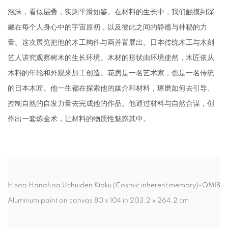
泡沫，看似层叠，实则平滑如鉴。在材料的生长中，我们触摸到深
藏在每个人身心中的宇宙原初，以及彼此之间的静谧与神秘的力
量。这次展览把他的木工构件与画并置展出。日本传统木工与木刻
艺人讲究观察树木的生长环境。木材的形状由环境使然，木匠依从
木料的年轮和外观来加工创造。花房是一名艺术家，也是一名传统
的日本木匠。他一生都在探索他的媒介和材料，琢磨如何去引导、
控制自然的自发力量去完成他的作品。他通过材料与自然合谋，创
作出一套炼金术，让材料的物质性魅惑其中。
Hisao Hanafusa Uchuiden Kioku (Cosmic inherent memory)-QM18
Aluminum paint on canvas 80 x 104 in 203.2 x 264.2 cm