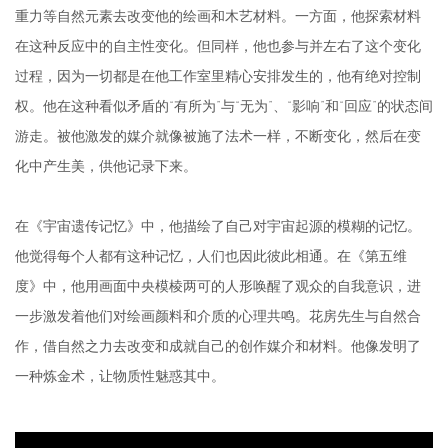
重力等自然元素去改变他的绘画和木艺材料。一方面，他探索材料
在这种反应中的自主性变化。但同样，他也参与并左右了这个变化
过程，因为一切都是在他工作室里精心安排发生的，他有绝对控制
权。他在这种看似矛盾的“有所为”与“无为”、“影响”和“回应”的状态间
游走。被他激发的媒介就像被施了法术一样，不断变化，然后在变
化中产生美，供他记录下来。
在《宇宙遗传记忆》中，他描绘了自己对宇宙起源的模糊的记忆。
他觉得每个人都有这种记忆，人们也因此彼此相通。在《第五维
度》中，他用画面中央模棱两可的人形唤醒了观众的自我意识，进
一步激发着他们对绘画颜料和介质的心理共鸣。花房先生与自然合
作，借自然之力去改变和成就自己的创作媒介和材料。他像发明了
一种炼金术，让物质性魅惑其中。