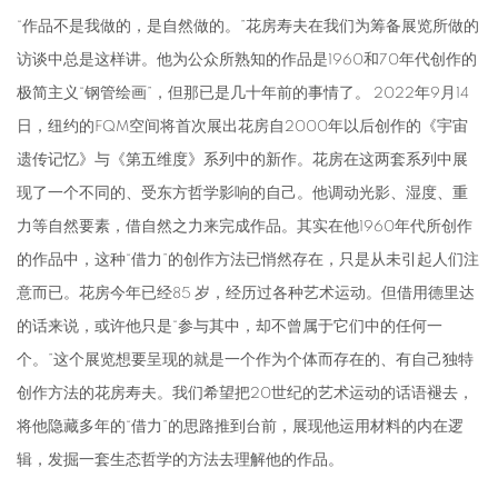
“作品不是我做的，是自然做的。”花房寿夫在我们为筹备展览所做的
访谈中总是这样讲。他为公众所熟知的作品是1960和70年代创作的
极简主义“钢管绘画”，但那已是几十年前的事情了。 2022年9月14
日，纽约的FQM空间将首次展出花房自2000年以后创作的《宇宙
遗传记忆》与《第五维度》系列中的新作。花房在这两套系列中展
现了一个不同的、受东方哲学影响的自己。他调动光影、湿度、重
力等自然要素，借自然之力来完成作品。其实在他1960年代所创作
的作品中，这种“借力”的创作方法已悄然存在，只是从未引起人们注
意而已。花房今年已经85 岁，经历过各种艺术运动。但借用德里达
的话来说，或许他只是“参与其中，却不曾属于它们中的任何一
个。”这个展览想要呈现的就是一个作为个体而存在的、有自己独特
创作方法的花房寿夫。我们希望把20世纪的艺术运动的话语褪去，
将他隐藏多年的“借力”的思路推到台前，展现他运用材料的内在逻
辑，发掘一套生态哲学的方法去理解他的作品。