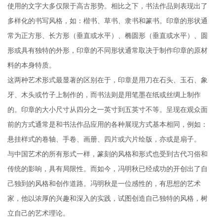
使用的文字大多仅限于高古形势。相比之下，书法作品则表现出了
多样化的书写风格，如：楷书、草书、隶书和篆书。印章的形状通
常为正方形、长方形（垂直或水平）、椭圆形（垂直或水平）、圆
形或具有独特的外形，印章的不同形状通常取决于制作印章的原材
料的本身特质。
这两种艺术形式最显著的区别在于，印章是用刀在石头、玉石、象
牙、木头或竹子上制作的，而书法则是用笔墨在纸或丝绸上制作
的。印章的大小尺寸从四分之一英寸到五英寸不等。呈现在观众面
前的方式通常是和书法作品应用的各种展现方式基本相同，例如：
悬挂样式的卷轴、手卷、画册、四片或六片绘版，亦或是扇子。
与中国艺术的所有形式一样，篆刻的风格和形式也受到古代习俗和
传统的影响，具有局限性。而如今，冯明秋已经成功的开创出了自
己独到的风格和创作道路。冯明秋是一位感性的，有思想的艺术
家，他以浓厚的兴趣和深入的实践，试图创造自己独特的风格，树
立自己的艺术理论。