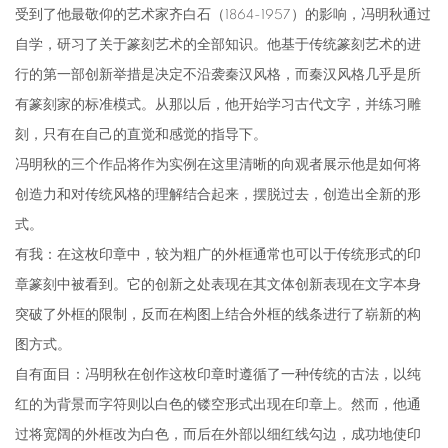
受到了他最敬仰的艺术家齐白石（1864-1957）的影响，冯明秋通过
自学，研习了关于篆刻艺术的全部知识。他基于传统篆刻艺术的进
行的第一部创新举措是决定不沿袭秦汉风格，而秦汉风格几乎是所
有篆刻家的标准模式。从那以后，他开始学习古代文字，并练习雕
刻，只有在自己的直觉和感觉的指导下。
冯明秋的三个作品将作为实例在这里清晰的向观者展示他是如何将
创造力和对传统风格的理解结合起来，摆脱过去，创造出全新的形
式。
有我：在这枚印章中，较为粗广的外框通常也可以于传统形式的印
章篆刻中被看到。它的创新之处表现在其文体创新表现在文字本身
突破了外框的限制，反而在构图上结合外框的线条进行了崭新的构
图方式。
自有面目：冯明秋在创作这枚印章时遵循了一种传统的古法，以纯
红的为背景而字符则以白色的镂空形式出现在印章上。然而，他通
过将宽阔的外框改为白色，而后在外部以细红线勾边，成功地使印