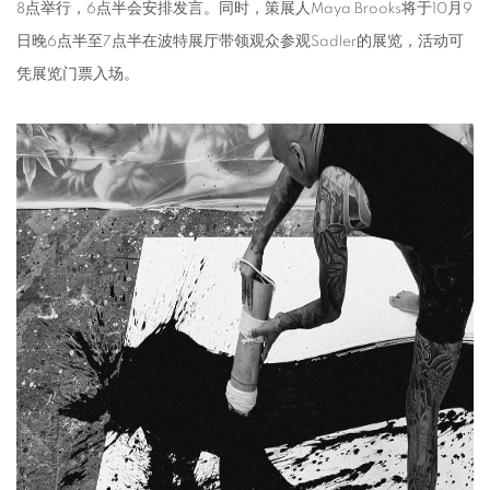
8点举行，6点半会安排发言。同时，策展人Maya Brooks将于10月9
日晚6点半至7点半在波特展厅带领观众参观Sadler的展览，活动可
凭展览门票入场。