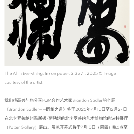
The All in Everything, Ink on paper, 3.3 x 7', 2025 © Image
courtesy of the artist.
我们很高兴与您分享FQM合作艺术家Brandon Sadler的个展
《Brandon Sadler——圆相之道》将于2025年7月10日至12月27日
在北卡罗莱纳州温斯顿-萨勒姆的北卡罗莱纳艺术博物馆的波特展厅
（Potter Gallery）展出。展览开幕式将于7月10日（周四）晚6点至