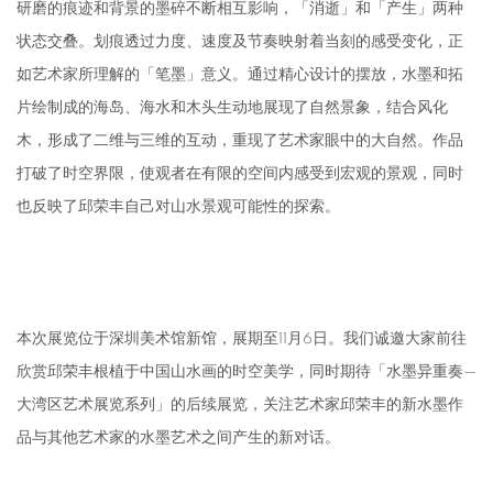
研磨的痕迹和背景的墨碎不断相互影响，「消逝」和「产生」两种
状态交叠。划痕透过力度、速度及节奏映射着当刻的感受变化，正
如艺术家所理解的「笔墨」意义。通过精心设计的摆放，水墨和拓
片绘制成的海岛、海水和木头生动地展现了自然景象，结合风化
木，形成了二维与三维的互动，重现了艺术家眼中的大自然。作品
打破了时空界限，使观者在有限的空间内感受到宏观的景观，同时
也反映了邱荣丰自己对山水景观可能性的探索。
本次展览位于深圳美术馆新馆，展期至11月6日。我们诚邀大家前往
欣赏邱荣丰根植于中国山水画的时空美学，同时期待「水墨异重奏—
大湾区艺术展览系列」的后续展览，关注艺术家邱荣丰的新水墨作
品与其他艺术家的水墨艺术之间产生的新对话。