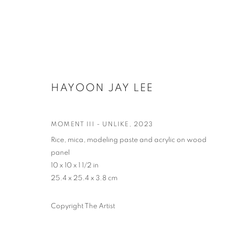
作品
HAYOON JAY LEE
MOMENT III - UNLIKE
,
2023
Rice, mica, modeling paste and acrylic on wood
panel
联系方式
工作时间
10 x 10 x 1 1/2 in
25.4 x 25.4 x 3.8 cm
65 E 80th St, New York, NY 10075
周二 - 周六，
10 
+1 646-838-9395
请预约
Copyright The Artist
info@fuqiumeng.com